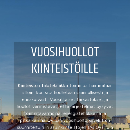
VUOSIHUOLLOT
KIINTEISTÖILLE
Kiinteistön talotekniikka toimii parhaimmillaan
silloin, kun sitä huolletaan säännöllisesti ja
ennakoivasti. Vuosittaiset tarkastukset ja
huollot varmistavat, että järjestelmät pysyvät
toimintavarmoina, energiatehokkaina ja
pitkäikäisinä. Qviban vuosihuoltopalvelut on
suunniteltu niin asuinkiinteistöjen (As Oy) kuin