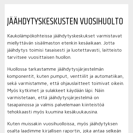
JÄÄHDYTYS­KESKUSTEN VUOSI­HUOLTO
Kaukolämpökohteissa jäähdytyskeskukset varmistavat
miellyttävän sisäilmaston etenkin kesäaikaan. Jotta
jäähdytys toimisi tasaisesti ja luotettavasti, laitteisto
tarvitsee vuosittaisen huollon.
Huollossa tarkastamme jäähdytysjärjestelmän
komponentit, kuten pumput, venttiilit ja automatiikan,
sekä varmistamme, että ohjauslaitteet toimivat oikein.
Myös kytkimet ja sulakkeet käydään läpi. Näin
varmistetaan, että jäähdytysjärjestelmä on
tasapainossa ja valmis palvelemaan kiinteistöä
tehokkaasti myös kuumina kesäkuukausina.
Kuten muissakin vuosihuolloissa, myös jäähdytyksen
osalta laadimme kirjallisen raportin, joka antaa selkeän