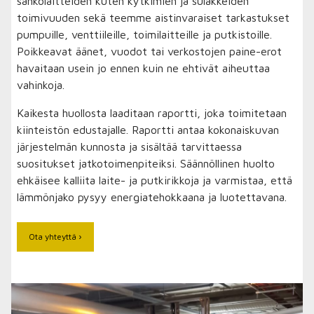
sähkölaitteiden kuten kytkimien ja sulakkeiden
toimivuuden sekä teemme aistinvaraiset tarkastukset
pumpuille, venttiileille, toimilaitteille ja putkistoille.
Poikkeavat äänet, vuodot tai verkostojen paine-erot
havaitaan usein jo ennen kuin ne ehtivät aiheuttaa
vahinkoja.
Kaikesta huollosta laaditaan raportti, joka toimitetaan
kiinteistön edustajalle. Raportti antaa kokonaiskuvan
järjestelmän kunnosta ja sisältää tarvittaessa
suositukset jatkotoimenpiteiksi. Säännöllinen huolto
ehkäisee kalliita laite- ja putkirikkoja ja varmistaa, että
lämmönjako pysyy energiatehokkaana ja luotettavana.
Ota yhteyttä ›