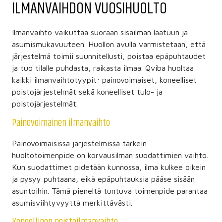
ILMANVAIHDON VUOSIHUOLTO
Ilmanvaihto vaikuttaa suoraan sisäilman laatuun ja
asumismukavuuteen. Huollon avulla varmistetaan, että
järjestelmä toimii suunnitellusti, poistaa epäpuhtaudet
ja tuo tilalle puhdasta, raikasta ilmaa. Qviba huoltaa
kaikki ilmanvaihtotyypit: painovoimaiset, koneelliset
poistojärjestelmät sekä koneelliset tulo- ja
poistojärjestelmät.
Painovoimainen ilmanvaihto
Painovoimaisissa järjestelmissä tärkein
huoltotoimenpide on korvausilman suodattimien vaihto.
Kun suodattimet pidetään kunnossa, ilma kulkee oikein
ja pysyy puhtaana, eikä epäpuhtauksia pääse sisään
asuntoihin. Tämä pieneltä tuntuva toimenpide parantaa
asumisviihtyvyyttä merkittävästi.