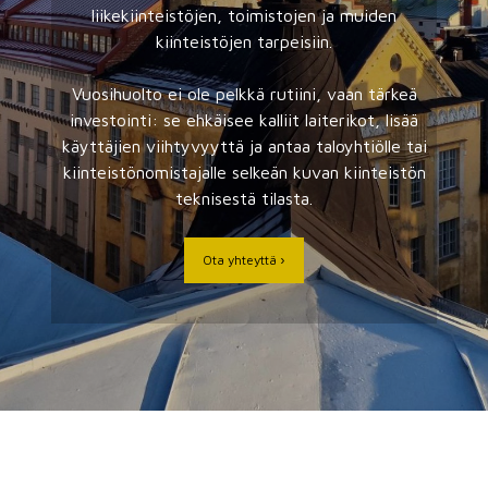
liikekiinteistöjen, toimistojen ja muiden
kiinteistöjen tarpeisiin.
Vuosihuolto ei ole pelkkä rutiini, vaan tärkeä
investointi: se ehkäisee kalliit laiterikot, lisää
käyttäjien viihtyvyyttä ja antaa taloyhtiölle tai
kiinteistönomistajalle selkeän kuvan kiinteistön
teknisestä tilasta.
Ota yhteyttä ›