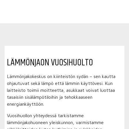
LÄMMÖN­JAON VUOSI­HUOLTO
Lämmönjakokeskus on kiinteistön sydän – sen kautta
ohjautuvat sekä lämpö että lämmin käyttövesi. Kun
laitteisto toimii moitteetta, asukkaat voivat luottaa
tasaisiin sisälämpötiloihin ja tehokkaaseen
energiankäyttöön.
Vuosihuollon yhteydessä tarkistamme
lämmönjakohuoneen yleiskunnon, varmistamme