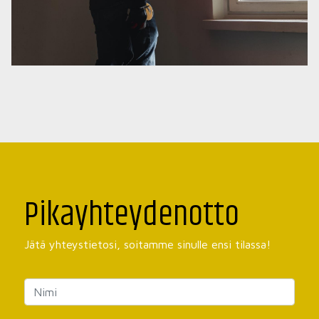
Pikayhteydenotto
Jätä yhteystietosi, soitamme sinulle ensi tilassa!