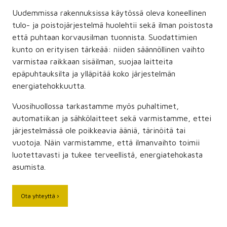
Uudemmissa rakennuksissa käytössä oleva koneellinen
tulo- ja poistojärjestelmä huolehtii sekä ilman poistosta
että puhtaan korvausilman tuonnista. Suodattimien
kunto on erityisen tärkeää: niiden säännöllinen vaihto
varmistaa raikkaan sisäilman, suojaa laitteita
epäpuhtauksilta ja ylläpitää koko järjestelmän
energiatehokkuutta.
Vuosihuollossa tarkastamme myös puhaltimet,
automatiikan ja sähkölaitteet sekä varmistamme, ettei
järjestelmässä ole poikkeavia ääniä, tärinöitä tai
vuotoja. Näin varmistamme, että ilmanvaihto toimii
luotettavasti ja tukee terveellistä, energiatehokasta
asumista.
Ota yhteyttä ›