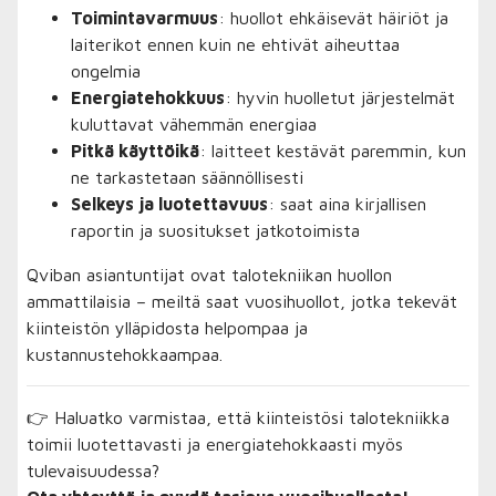
Toimintavarmuus
: huollot ehkäisevät häiriöt ja
laiterikot ennen kuin ne ehtivät aiheuttaa
ongelmia
Energiatehokkuus
: hyvin huolletut järjestelmät
kuluttavat vähemmän energiaa
Pitkä käyttöikä
: laitteet kestävät paremmin, kun
ne tarkastetaan säännöllisesti
Selkeys ja luotettavuus
: saat aina kirjallisen
raportin ja suositukset jatkotoimista
Qviban asiantuntijat ovat talotekniikan huollon
ammattilaisia – meiltä saat vuosihuollot, jotka tekevät
kiinteistön ylläpidosta helpompaa ja
kustannustehokkaampaa.
👉 Haluatko varmistaa, että kiinteistösi talotekniikka
toimii luotettavasti ja energiatehokkaasti myös
tulevaisuudessa?