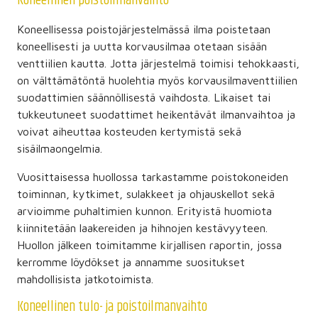
Koneellinen poistoilmanvaihto
Koneellisessa poistojärjestelmässä ilma poistetaan
koneellisesti ja uutta korvausilmaa otetaan sisään
venttiilien kautta. Jotta järjestelmä toimisi tehokkaasti,
on välttämätöntä huolehtia myös korvausilmaventtiilien
suodattimien säännöllisestä vaihdosta. Likaiset tai
tukkeutuneet suodattimet heikentävät ilmanvaihtoa ja
voivat aiheuttaa kosteuden kertymistä sekä
sisäilmaongelmia.
Vuosittaisessa huollossa tarkastamme poistokoneiden
toiminnan, kytkimet, sulakkeet ja ohjauskellot sekä
arvioimme puhaltimien kunnon. Erityistä huomiota
kiinnitetään laakereiden ja hihnojen kestävyyteen.
Huollon jälkeen toimitamme kirjallisen raportin, jossa
kerromme löydökset ja annamme suositukset
mahdollisista jatkotoimista.
Koneellinen tulo- ja poistoilmanvaihto