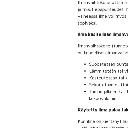
Ilmanvaihtokone ottaa ilm
ja muut epäpuhtaudet. N
vaiheessa ilma voi myös 
sopivaksi.
Ilma käsitellään ilman
Ilmanvaihtokone (tunneta
on koneellisen ilmanvaihd
Suodatetaan puhta
Lämmitetään tai vi
Kosteutetaan tai ku
Sekoitetaan osittai
Tämän jälkeen käsite
kokoustiloihin.
Käytetty ilma palaa tak
Kun ilma on kiertänyt hu