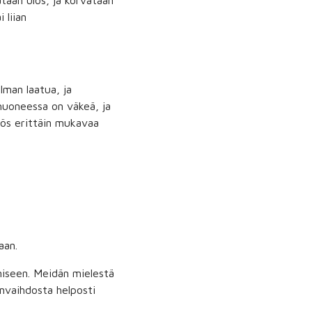
jataan ulos, ja korvataan
 liian
lman laatua, ja
huoneessa on väkeä, ja
yös erittäin mukavaa
aan.
miseen. Meidän mielestä
anvaihdosta helposti