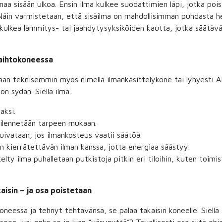
aa sisään ulkoa. Ensin ilma kulkee suodattimien läpi, jotka pois
äin varmistetaan, että sisäilma on mahdollisimman puhdasta he
kulkea lämmitys- tai jäähdytysyksiköiden kautta, jotka säätävä
vaihtokoneessa
an teknisemmin myös nimellä ilmankäsittelykone tai lyhyesti A
on sydän. Siellä ilma:
aksi.
ilennetään tarpeen mukaan.
ivataan, jos ilmankosteus vaatii säätöä.
n kierrätettävän ilman kanssa, jotta energiaa säästyy.
lty ilma puhalletaan putkistoja pitkin eri tiloihin, kuten toimist
aisin – ja osa poistetaan
oneessa ja tehnyt tehtävänsä, se palaa takaisin koneelle. Siellä