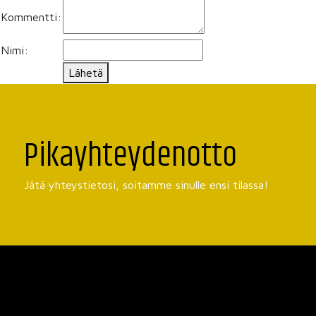
Kommentti:
Nimi:
Lähetä
Pikayhteydenotto
Jätä yhteystietosi, soitamme sinulle ensi tilassa!