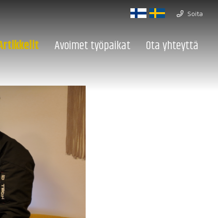
Soita
Artikkelit
Avoimet työpaikat
Ota yhteyttä