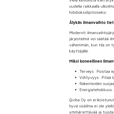
vielä kelvollista kierräty
uudella raikkaalla ulkoil
hiilidioksidipitoiseksi.
Älykäs ilmanvaihto tiet
Modernit ilmanvaihtojärj
järjestelmä voi säätää 
vähemmän, kun tila on ty
käyttäjälle.
Miksi koneellinen ilma
Terveys: Poistaa ep
Viihtyvyys: Pitää 
Rakenteiden suojaa
Energiatehokkuus: Ä
Qviba Oy on erikoistunut
hyvä sisäilma ei ole yle
ymmärrettävää ja tuoda s