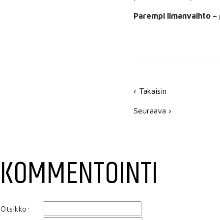
Parempi ilmanvaihto –
‹ Takaisin
Seuraava ›
KOMMENTOINTI
Otsikko: