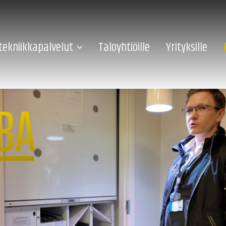
tekniikkapalvelut
Taloyhtiöille
Yrityksille