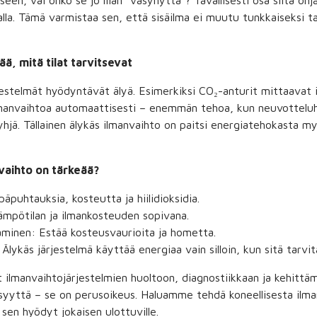
kseen, vai onko se jo liian “väsynyttä”? Tavallisesti osa siitä oh
malla. Tämä varmistaa sen, että sisäilma ei muutu tunkkaiseksi tai
ää, mitä tilat tarvitsevat
estelmät hyödyntävät älyä. Esimerkiksi CO₂-anturit mittaavat i
ilmanvaihtoa automaattisesti – enemmän tehoa, kun neuvottelu
hjä. Tällainen älykäs ilmanvaihto on paitsi energiatehokasta m
nvaihto on tärkeää?
äpuhtauksia, kosteutta ja hiilidioksidia.
lämpötilan ja ilmankosteuden sopivana.
minen: Estää kosteusvaurioita ja hometta.
lykäs järjestelmä käyttää energiaa vain silloin, kun sitä tarvit
 ilmanvaihtojärjestelmien huoltoon, diagnostiikkaan ja kehittä
llisyyttä – se on perusoikeus. Haluamme tehdä koneellisesta ilm
en hyödyt jokaisen ulottuville.