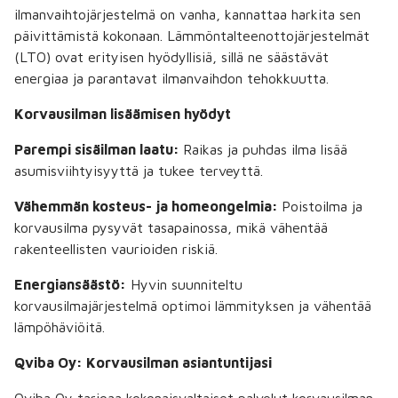
ilmanvaihtojärjestelmä on vanha, kannattaa harkita sen
päivittämistä kokonaan. Lämmöntalteenottojärjestelmät
(LTO) ovat erityisen hyödyllisiä, sillä ne säästävät
energiaa ja parantavat ilmanvaihdon tehokkuutta.
Korvausilman lisäämisen hyödyt
Parempi sisäilman laatu:
Raikas ja puhdas ilma lisää
asumisviihtyisyyttä ja tukee terveyttä.
Vähemmän kosteus- ja homeongelmia:
Poistoilma ja
korvausilma pysyvät tasapainossa, mikä vähentää
rakenteellisten vaurioiden riskiä.
Energiansäästö:
Hyvin suunniteltu
korvausilmajärjestelmä optimoi lämmityksen ja vähentää
lämpöhäviöitä.
Qviba Oy: Korvausilman asiantuntijasi