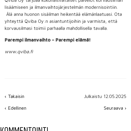
Qviba Oy tarjoaa kokonaisvaltaiset palvelut korvausilman
lisäämiseen ja ilmanvaihtojärjestelmän modernisointiin.
Älä anna huonon sisäilman heikentää elämänlaatuasi. Ota
yhteyttä Qviba Oy:n asiantuntijoihin ja varmista, että
korvausilmasi toimii parhaalla mahdollisella tavalla.
Parempi ilmanvaihto – Parempi elämä!
www.qviba.fi
‹ Takaisin
Julkaistu 12.05.2025
‹ Edellinen
Seuraava ›
KOMMENTOINTI