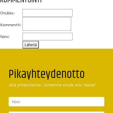
Otsikko:
Kommentti:
Nimi:
Lähetä
Pikayhteydenotto
Jätä yhteystietosi, soitamme sinulle ensi tilassa!