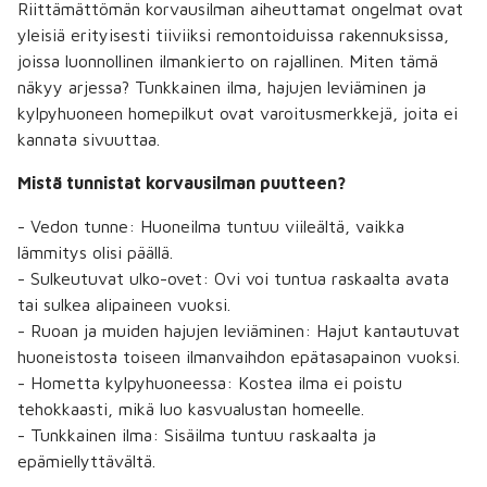
Riittämättömän korvausilman aiheuttamat ongelmat ovat
yleisiä erityisesti tiiviiksi remontoiduissa rakennuksissa,
joissa luonnollinen ilmankierto on rajallinen. Miten tämä
näkyy arjessa? Tunkkainen ilma, hajujen leviäminen ja
kylpyhuoneen homepilkut ovat varoitusmerkkejä, joita ei
kannata sivuuttaa.
Mistä tunnistat korvausilman puutteen?
- Vedon tunne: Huoneilma tuntuu viileältä, vaikka
lämmitys olisi päällä.
- Sulkeutuvat ulko-ovet: Ovi voi tuntua raskaalta avata
tai sulkea alipaineen vuoksi.
- Ruoan ja muiden hajujen leviäminen: Hajut kantautuvat
huoneistosta toiseen ilmanvaihdon epätasapainon vuoksi.
- Hometta kylpyhuoneessa: Kostea ilma ei poistu
tehokkaasti, mikä luo kasvualustan homeelle.
- Tunkkainen ilma: Sisäilma tuntuu raskaalta ja
epämiellyttävältä.