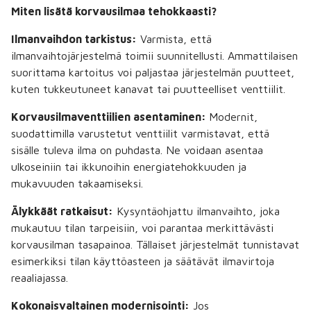
Miten lisätä korvausilmaa tehokkaasti?
Ilmanvaihdon tarkistus:
Varmista, että
ilmanvaihtojärjestelmä toimii suunnitellusti. Ammattilaisen
suorittama kartoitus voi paljastaa järjestelmän puutteet,
kuten tukkeutuneet kanavat tai puutteelliset venttiilit.
Korvausilmaventtiilien asentaminen:
Modernit,
suodattimilla varustetut venttiilit varmistavat, että
sisälle tuleva ilma on puhdasta. Ne voidaan asentaa
ulkoseiniin tai ikkunoihin energiatehokkuuden ja
mukavuuden takaamiseksi.
Älykkäät ratkaisut:
Kysyntäohjattu ilmanvaihto, joka
mukautuu tilan tarpeisiin, voi parantaa merkittävästi
korvausilman tasapainoa. Tällaiset järjestelmät tunnistavat
esimerkiksi tilan käyttöasteen ja säätävät ilmavirtoja
reaaliajassa.
Kokonaisvaltainen modernisointi:
Jos