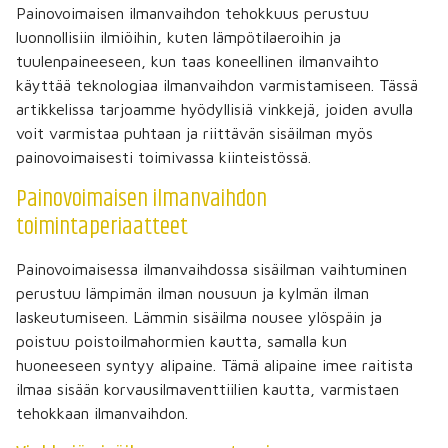
Painovoimaisen ilmanvaihdon tehokkuus perustuu
luonnollisiin ilmiöihin, kuten lämpötilaeroihin ja
tuulenpaineeseen, kun taas koneellinen ilmanvaihto
käyttää teknologiaa ilmanvaihdon varmistamiseen. Tässä
artikkelissa tarjoamme hyödyllisiä vinkkejä, joiden avulla
voit varmistaa puhtaan ja riittävän sisäilman myös
painovoimaisesti toimivassa kiinteistössä.
Painovoimaisen ilmanvaihdon
toimintaperiaatteet
Painovoimaisessa ilmanvaihdossa sisäilman vaihtuminen
perustuu lämpimän ilman nousuun ja kylmän ilman
laskeutumiseen. Lämmin sisäilma nousee ylöspäin ja
poistuu poistoilmahormien kautta, samalla kun
huoneeseen syntyy alipaine. Tämä alipaine imee raitista
ilmaa sisään korvausilmaventtiilien kautta, varmistaen
tehokkaan ilmanvaihdon.