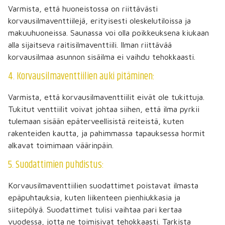
Varmista, että huoneistossa on riittävästi
korvausilmaventtiilejä, erityisesti oleskelutiloissa ja
makuuhuoneissa. Saunassa voi olla poikkeuksena kiukaan
alla sijaitseva raitisilmaventtiili. Ilman riittävää
korvausilmaa asunnon sisäilma ei vaihdu tehokkaasti.
4. Korvausilmaventtiilien auki pitäminen:
Varmista, että korvausilmaventtiilit eivät ole tukittuja.
Tukitut venttiilit voivat johtaa siihen, että ilma pyrkii
tulemaan sisään epäterveellisistä reiteistä, kuten
rakenteiden kautta, ja pahimmassa tapauksessa hormit
alkavat toimimaan väärinpäin.
5. Suodattimien puhdistus:
Korvausilmaventtiilien suodattimet poistavat ilmasta
epäpuhtauksia, kuten liikenteen pienhiukkasia ja
siitepölyä. Suodattimet tulisi vaihtaa pari kertaa
vuodessa, jotta ne toimisivat tehokkaasti. Tarkista