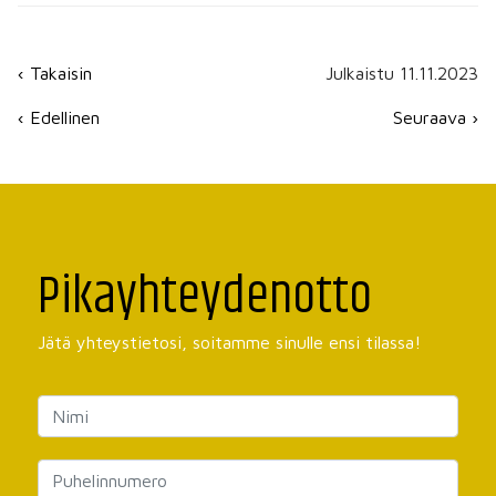
‹ Takaisin
Julkaistu 11.11.2023
‹ Edellinen
Seuraava ›
Pikayhteydenotto
Jätä yhteystietosi, soitamme sinulle ensi tilassa!