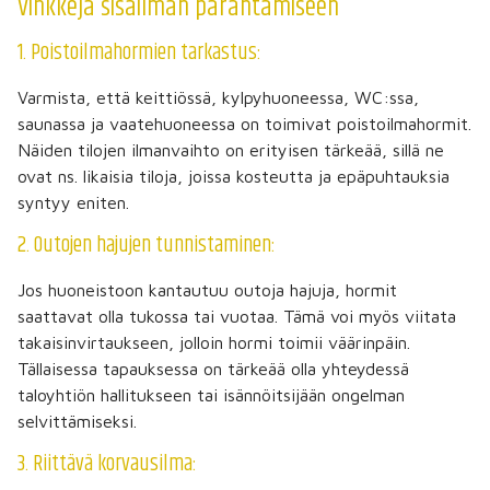
Vinkkejä sisäilman parantamiseen
1. Poistoilmahormien tarkastus:
Varmista, että keittiössä, kylpyhuoneessa, WC:ssa,
saunassa ja vaatehuoneessa on toimivat poistoilmahormit.
Näiden tilojen ilmanvaihto on erityisen tärkeää, sillä ne
ovat ns. likaisia tiloja, joissa kosteutta ja epäpuhtauksia
syntyy eniten.
2. Outojen hajujen tunnistaminen:
Jos huoneistoon kantautuu outoja hajuja, hormit
saattavat olla tukossa tai vuotaa. Tämä voi myös viitata
takaisinvirtaukseen, jolloin hormi toimii väärinpäin.
Tällaisessa tapauksessa on tärkeää olla yhteydessä
taloyhtiön hallitukseen tai isännöitsijään ongelman
selvittämiseksi.
3. Riittävä korvausilma: