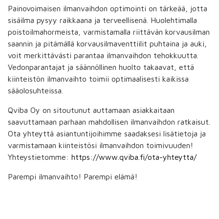
Painovoimaisen ilmanvaihdon optimointi on tärkeää, jotta
sisäilma pysyy raikkaana ja terveellisenä. Huolehtimalla
poistoilmahormeista, varmistamalla riittävän korvausilman
saannin ja pitämällä korvausilmaventtiilit puhtaina ja auki,
voit merkittävästi parantaa ilmanvaihdon tehokkuutta.
Vedonparantajat ja säännöllinen huolto takaavat, että
kiinteistön ilmanvaihto toimii optimaalisesti kaikissa
sääolosuhteissa.
Qviba Oy on sitoutunut auttamaan asiakkaitaan
saavuttamaan parhaan mahdollisen ilmanvaihdon ratkaisut.
Ota yhteyttä asiantuntijoihimme saadaksesi lisätietoja ja
varmistamaan kiinteistösi ilmanvaihdon toimivuuden!
Yhteystietomme:
https://www.qviba.fi/ota-yhteytta/
Parempi ilmanvaihto! Parempi elämä!