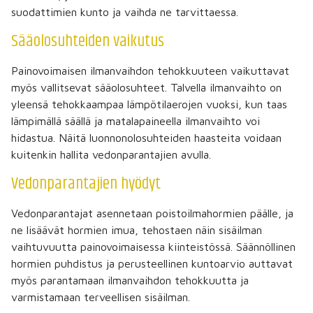
suodattimien kunto ja vaihda ne tarvittaessa.
Sääolosuhteiden vaikutus
Painovoimaisen ilmanvaihdon tehokkuuteen vaikuttavat
myös vallitsevat sääolosuhteet. Talvella ilmanvaihto on
yleensä tehokkaampaa lämpötilaerojen vuoksi, kun taas
lämpimällä säällä ja matalapaineella ilmanvaihto voi
hidastua. Näitä luonnonolosuhteiden haasteita voidaan
kuitenkin hallita vedonparantajien avulla.
Vedonparantajien hyödyt
Vedonparantajat asennetaan poistoilmahormien päälle, ja
ne lisäävät hormien imua, tehostaen näin sisäilman
vaihtuvuutta painovoimaisessa kiinteistössä. Säännöllinen
hormien puhdistus ja perusteellinen kuntoarvio auttavat
myös parantamaan ilmanvaihdon tehokkuutta ja
varmistamaan terveellisen sisäilman.